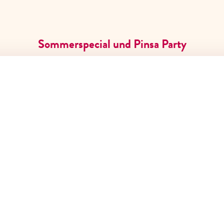
Sommerspecial und Pinsa Party
Gutscheine
Über uns
Karriere
Kontakt
FAQ
SERVICE & HILFE
Reservieren
Gutscheine