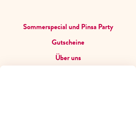
JOBS
Sommerspecial und Pinsa Party
Gutscheine
Über uns
IMPRESSUM
Die Webseite vom Cafe Del Sol wird von der Gastro & Soul
Karriere
GmbH verwaltet.
FIRMENANSCHRIFT:
Kontakt
Gastro & Soul GmbH
Frankenstraße 6
FAQ
31135 Hildesheim
Telefon
:
05121 91 27 0
Telefax
:
05121 91 27 101
E-Mail
:
info@gastro-soul.de