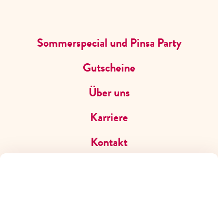
JOBS
Sommerspecial und Pinsa Party
Gutscheine
Über uns
NEWSLETTER
Karriere
BLEIB IMMER UP TO DATE
Exklusive News, Aktionen und Events – alles
direkt
Kontakt
in Dein Postfach.
Jetzt anmelden und kein
Highlight mehr verpassen!
FAQ
ZUM NEWSLETTER ANMELDEN
EXKLUSIVE EINBLICKE & INSIDER-
NEWS