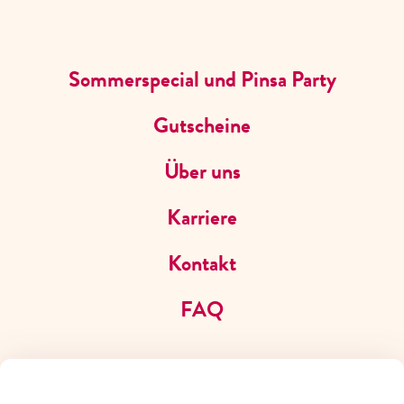
JOBS
Sommerspecial und Pinsa Party
Gutscheine
Über uns
Karriere
Kontakt
FAQ
LOREM IPSUM DOLOR SIT AMET
LOREM IPSUM
Lorem ipsum dolor sit amet, consectetuer