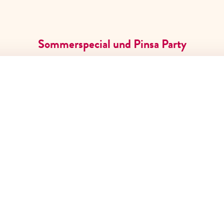
Sommerspecial und Pinsa Party
Gutscheine
Über uns
Karriere
Kontakt
FAQ
SERVICE & HILFE
Reservieren
Gutscheine