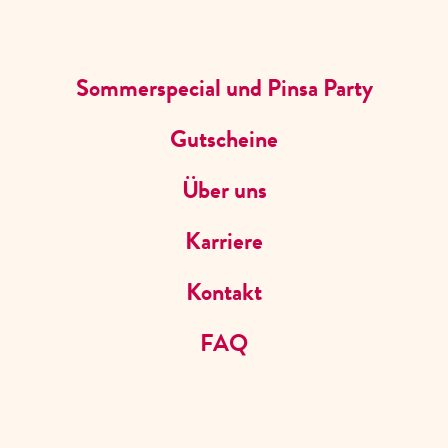
CK
STARTERS & FRIES
HAUPTGERICHTE
SWEETS
KIDS
GE
JOBS
SPEISEKARTE FILTERN
Sommerspecial und Pinsa Party
Gutscheine
Über uns
Karriere
Kontakt
FAQ
SPEISEKARTE
CAFE DEL SOL GELSENKIRCHEN MITTE
Von Frühstück bis Feierabend: Wir bringen