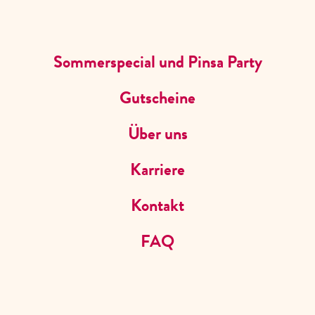
CK
STARTERS & FRIES
HAUPTGERICHTE
SWEETS
KIDS
GE
JOBS
SPEISEKARTE FILTERN
Sommerspecial und Pinsa Party
Gutscheine
Über uns
Karriere
Kontakt
FAQ
SPEISEKARTE
CAFE DEL SOL GELSENKIRCHEN ERLE
Von Frühstück bis Feierabend: Wir bringen