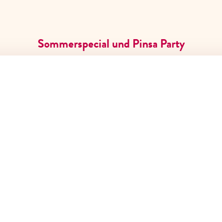
Sommerspecial und Pinsa Party
Gutscheine
Über uns
Karriere
Kontakt
FAQ
SERVICE & HILFE
Reservieren
Gutscheine