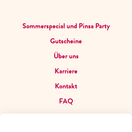
JOBS
Sommerspecial und Pinsa Party
Gutscheine
Über uns
Karriere
Kontakt
FAQ
CAFE DEL SOL IN CASTROP-RAUXEL
VIELFALT GENIESSEN, V
ON FRÜH BIS SPÄT M